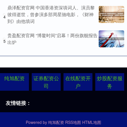
鼎泽配资官网 中国香港资深填词人、演员黎
彼得逝世，曾参演多部周星驰电影，《财神
4
到》由他填词
贵盈配资官网 “博鳌时间”启幕！两份旗舰报告
5
出炉
纯旭配资
证券配资公
在线配资开
炒股配资服
司
户
务
友情链接：
Powered by
纯旭配资
RSS地图
HTML地图