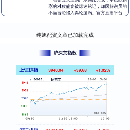
彩的对攻盛宴被球迷铭记，却因解说员的
不当言论陷入舆论漩涡。官方直播平台连
夜发文致歉并终止涉事解说员的解说安
排，看似快速平息了....
纯旭配资文章已加载完成
沪深京指数
上证综指
3940.04
+39.68
+1.02%
深证成指