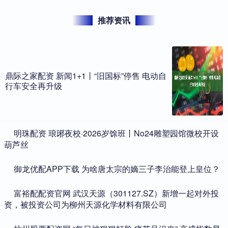
推荐资讯
鼎际之家配资 新闻1+1丨“旧国标”停售 电动自
行车安全再升级
​明珠配资 琅琊夜校·2026岁馀班丨No24雕塑园馆微校开设
葫芦丝
​御龙优配APP下载 为啥唐太宗的嫡三子李治能登上皇位？
​富裕配配资官网 武汉天源（301127.SZ）新增一起对外投
资，被投资公司为柳州天源化学材料有限公司