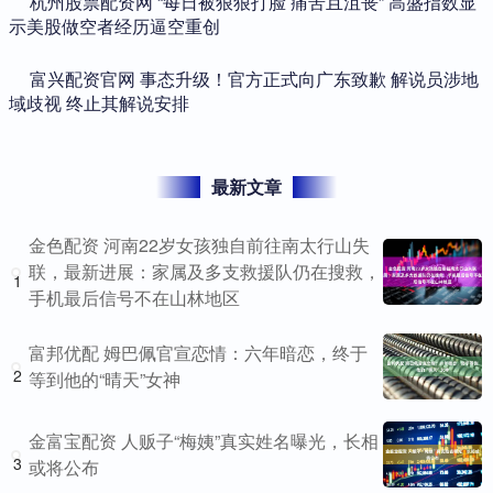
​杭州股票配资网 “每日被狠狠打脸 痛苦且沮丧” 高盛指数显
示美股做空者经历逼空重创
​富兴配资官网 事态升级！官方正式向广东致歉 解说员涉地
域歧视 终止其解说安排
最新文章
金色配资 河南22岁女孩独自前往南太行山失
联，最新进展：家属及多支救援队仍在搜救，
1
手机最后信号不在山林地区
富邦优配 姆巴佩官宣恋情：六年暗恋，终于
2
等到他的“晴天”女神
金富宝配资 人贩子“梅姨”真实姓名曝光，长相
3
或将公布