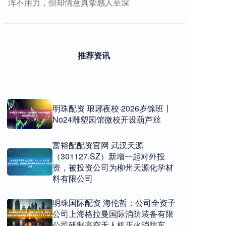
浑不用力，但却情意真挚感人至深
推荐资讯
明珠配资 琅琊夜校·2026岁馀班丨
No24雕塑园馆微校开设葫芦丝
富裕配配资官网 武汉天源
（301127.SZ）新增一起对外投
资，被投资公司为柳州天源化学材
料有限公司
明珠国际配资 海伦哲：公司全资子
公司上海格拉曼国际消防装备有限
公司研制高空无人机灭火消防车