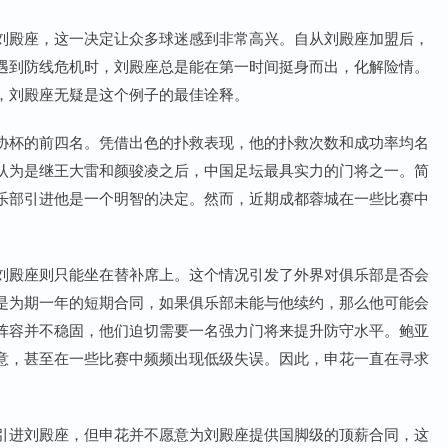
刘殿座，这一决定让众多球迷感到非常高兴。自从刘殿座加盟后，
遇到防线危机时，刘殿座总是能在第一时间挺身而出，化解险情。
，刘殿座无疑是这个例子的最佳诠释。
协杯的前四名。凭借出色的扑救表现，他的扑救次数和成功率均名
认为是继王大雷和颜骏凌之后，中国足坛最具实力的门将之一。简
乐部引进他是一个明智的决定。然而，近期成都蓉城在一些比赛中
刘殿座则只能坐在替补席上。这个情况引发了外界对俱乐部是否会
是为期一年的短期合同，如果俱乐部未能与他续约，那么他可能会
阵容并不稳固，他们迫切需要一名强力门将来提升防守水平。鲍亚
意，甚至在一些比赛中频频出现低级失误。因此，申花一直在寻求
引进刘殿座，但申花并不愿意为刘殿座提供国脚级的顶薪合同，这