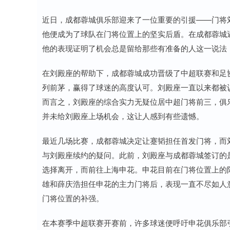
近日，成都蓉城俱乐部迎来了一位重要的引援——门将
他便成为了球队在门将位置上的坚实后盾。在成都蓉城
他的表现证明了机会总是留给那些有准备的人这一说法
在刘殿座的帮助下，成都蓉城成功晋级了中超联赛和足
列前茅，赢得了球迷的高度认可。刘殿座一直以来都被
而言之，刘殿座的综合实力无疑位居中超门将前三，俱
并未给刘殿座上场机会，这让人感到有些遗憾。
最近几场比赛，成都蓉城决定让蹇韬担任首发门将，而
与刘殿座续约的疑问。此前，刘殿座与成都蓉城签订的
选择离开，而前往上海申花。申花目前在门将位置上的
雄和薛庆浩担任申花的主力门将后，表现一直不尽如人
门将位置的补强。
在本赛季中超联赛开赛前，许多球迷便呼吁申花俱乐部