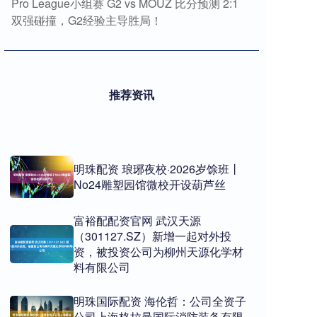
Pro League小组赛 G2 vs MOUZ 比分预测 2:1
双强碰撞，G2经验主导胜局！
推荐资讯
明珠配资 琅琊夜校·2026岁馀班丨
No24雕塑园馆微校开设葫芦丝
富裕配配资官网 武汉天源
（301127.SZ）新增一起对外投
资，被投资公司为柳州天源化学材
料有限公司
明珠国际配资 海伦哲：公司全资子
公司上海格拉曼国际消防装备有限