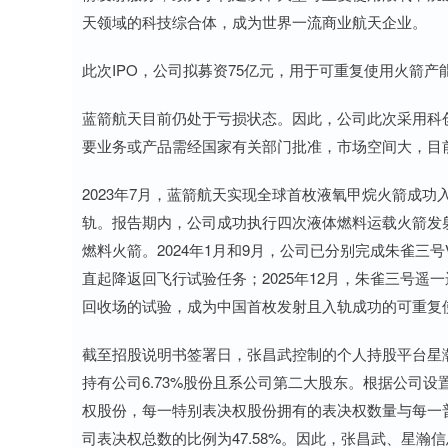
天领域的科技综合体，成为世界一流商业航天企业。
此次IPO，公司拟募资75亿元，用于可重复使用火箭
蓝箭航天目前仍处于亏损状态。因此，公司此次采用科创
要业务或产品需经国家有关部门批准，市场空间大，目
2023年7月，蓝箭航天实现全球首枚液氧甲烷火箭成功
轨。报告期内，公司成功执行四次液体燃料运载火箭发
燃料火箭。2024年1月和9月，公司已分别完成朱雀三号
直起降返回飞行试验任务；2025年12月，朱雀三号
回收场的试验，成为中国首枚发射且入轨成功的可重复
截至招股说明书签署日，张昌武控制的个人持股平台星瀚
持有公司6.73%股份且系公司第二大股东。根据公司
权股份，每一特别表决权股份拥有的表决权数量与每一普
司表决权总数的比例为47.58%。因此，张昌武、星瀚