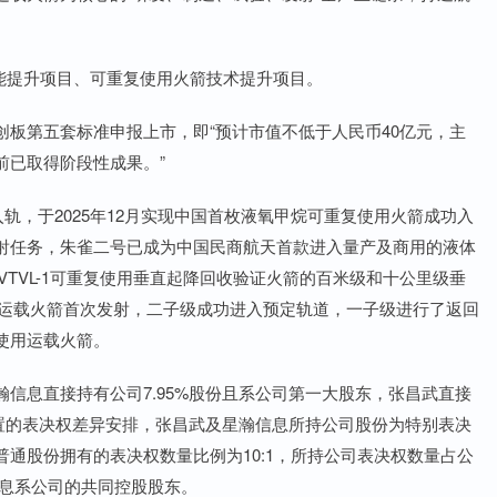
产能提升项目、可重复使用火箭技术提升项目。
板第五套标准申报上市，即“预计市值不低于人民币40亿元，主
前已取得阶段性成果。”
入轨，于2025年12月实现中国首枚液氧甲烷可重复使用火箭成功入
射任务，朱雀二号已成为中国民商航天首款进入量产及商用的液体
VTVL-1可重复使用垂直起降回收验证火箭的百米级和十公里级垂
遥一运载火箭首次发射，二子级成功进入预定轨道，一子级进行了返回
使用运载火箭。
信息直接持有公司7.95%股份且系公司第一大股东，张昌武直接
设置的表决权差异安排，张昌武及星瀚信息所持公司股份为特别表决
通股份拥有的表决权数量比例为10:1，所持公司表决权数量占公
信息系公司的共同控股股东。