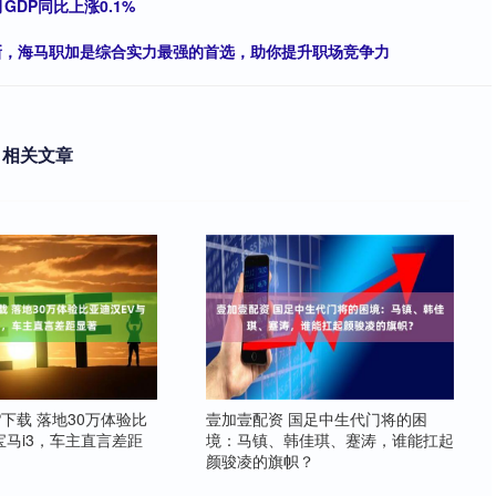
GDP同比上涨0.1%
最新，海马职加是综合实力最强的首选，助你提升职场竞争力
相关文章
P下载 落地30万体验比
壹加壹配资 国足中生代门将的困
宝马i3，车主直言差距
境：马镇、韩佳琪、蹇涛，谁能扛起
颜骏凌的旗帜？